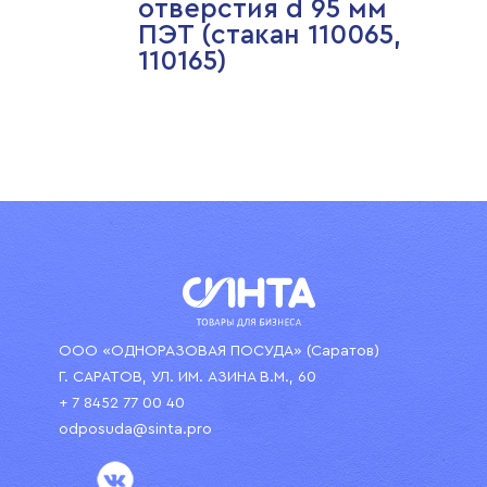
отверстия d 95 мм
ПЭТ (стакан 110065,
110165)
ООО «ОДНОРАЗОВАЯ ПОСУДА» (Саратов)
Г. САРАТОВ, УЛ. ИМ. АЗИНА В.М., 60
+ 7 8452 77 00 40
odposuda@sinta.pro