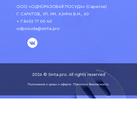
ООО «ОДНОРАЗОВАЯ ПОСУДА» (Саратов)
Г. САРАТОВ, УЛ. ИМ. АЗИНА В.М., 60
+ 7 8452 77 00 40
odposuda@sinta.pro
2026 © Sinta.pro. All rights reserved
Положение о ценах и оферте.
Политика безопасности.