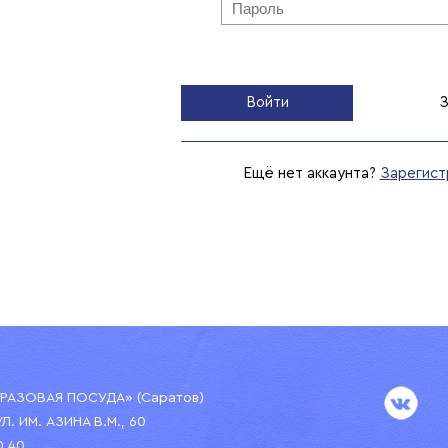
Войти
З
Ещё нет аккаунта?
Зарегист
АЗОВАЯ ПОСУДА» (Саратов)
УЛ. ИМ. АЗИНА В.М., 60
0 40