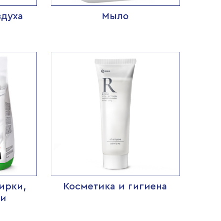
здуха
Мыло
ирки,
Косметика и гигиена
ли