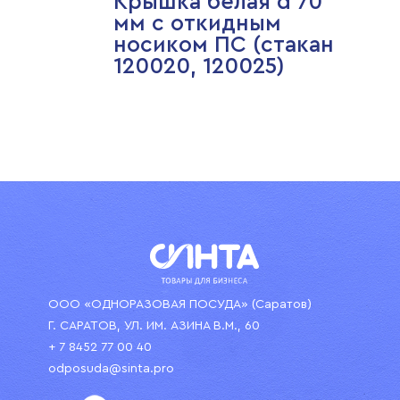
Крышка белая d 70
мм с откидным
носиком ПС (стакан
120020, 120025)
ООО «ОДНОРАЗОВАЯ ПОСУДА» (Саратов)
Г. САРАТОВ, УЛ. ИМ. АЗИНА В.М., 60
+ 7 8452 77 00 40
odposuda@sinta.pro