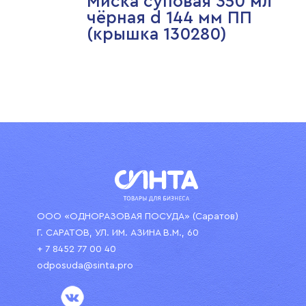
Миска суповая 350 мл
чёрная d 144 мм ПП
(крышка 130280)
ООО «ОДНОРАЗОВАЯ ПОСУДА» (Саратов)
Г. САРАТОВ, УЛ. ИМ. АЗИНА В.М., 60
+ 7 8452 77 00 40
odposuda@sinta.pro