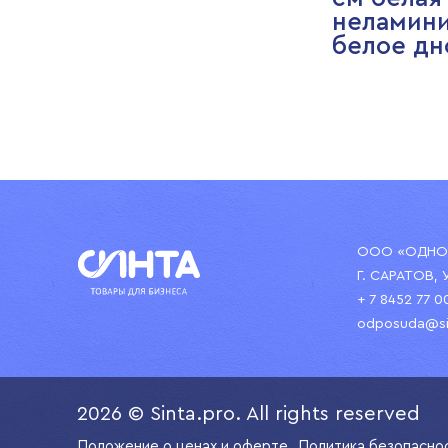
неламини
белое дн
ООО «ОДНОР
Г. САРАТОВ, 
+ 7 8452 77 0
odposuda@si
2026 © Sinta.pro. All rights reserved
Положение о ценах и оферте.
Политика безопасно