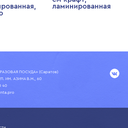
рованная,
ламинированная
о
АЗОВАЯ ПОСУДА» (Саратов)
УЛ. ИМ. АЗИНА В.М., 60
0 40
nta.pro
сти.