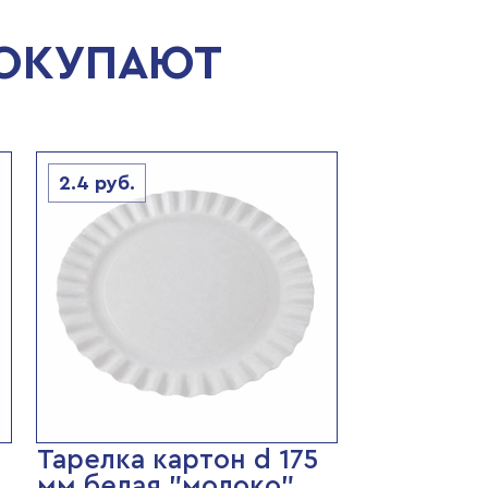
ПОКУПАЮТ
2.4
руб.
0
Тарелка картон d 175
мм белая "молоко"