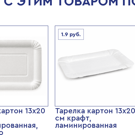
С ЭТИМ ТОВАРОМ 
1.9
руб.
картон 13х20
Тарелка картон 13х2
см крафт,
рованная,
ламинированная
о