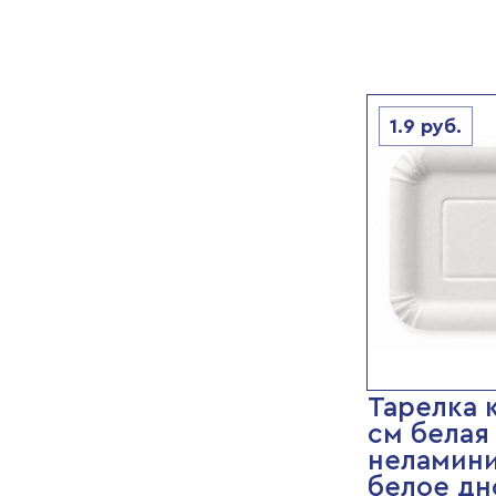
1.9
руб.
Тарелка 
см белая
неламини
белое дн