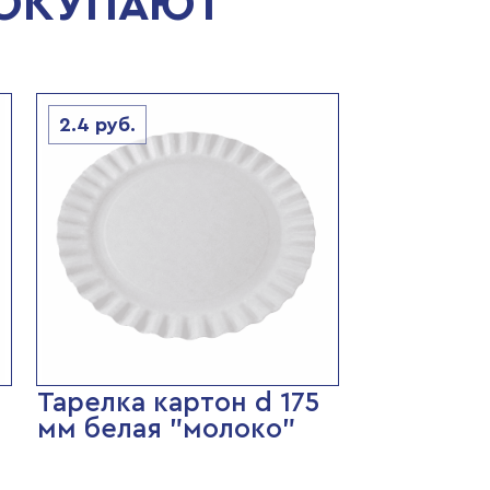
ПОКУПАЮТ
2.4
руб.
0
Тарелка картон d 175
мм белая "молоко"