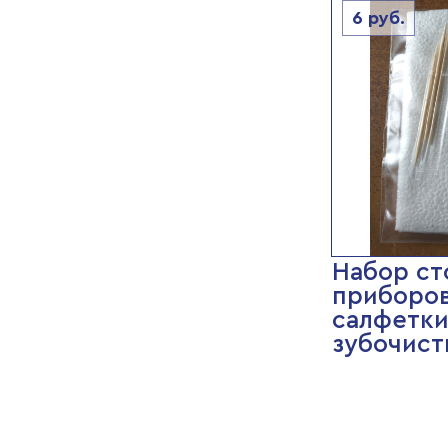
6
руб.
Набор ст
приборов
салфетки
зубочист