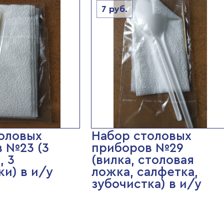
7
руб.
оловых
Набор столовых
 №23 (3
приборов №29
, 3
(вилка, столовая
ки) в и/у
ложка, салфетка,
зубочистка) в и/у