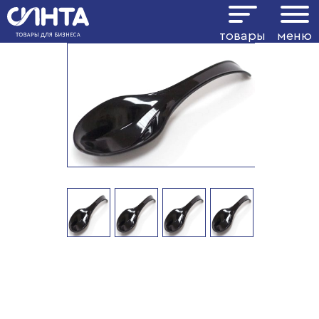
товары
меню