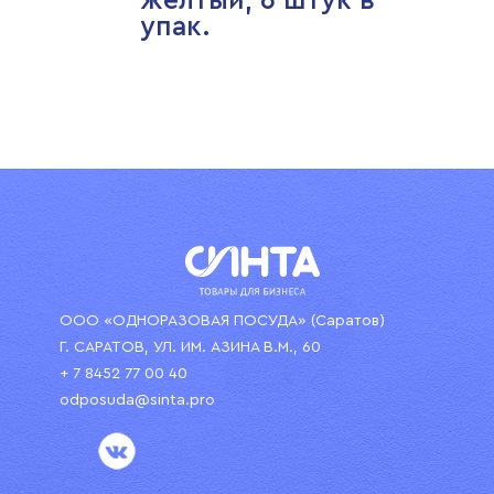
жёлтый, 6 штук в
упак.
ООО «ОДНОРАЗОВАЯ ПОСУДА» (Саратов)
Г. САРАТОВ, УЛ. ИМ. АЗИНА В.М., 60
+ 7 8452 77 00 40
odposuda@sinta.pro