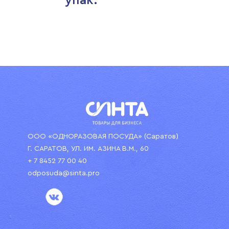
упак.
ООО «ОДНОРАЗОВАЯ ПОСУДА» (Саратов)
Г. САРАТОВ, УЛ. ИМ. АЗИНА В.М., 60
+ 7 8452 77 00 40
odposuda@sinta.pro