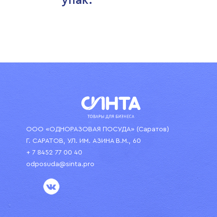
упак.
ООО «ОДНОРАЗОВАЯ ПОСУДА» (Саратов)
Г. САРАТОВ, УЛ. ИМ. АЗИНА В.М., 60
+ 7 8452 77 00 40
odposuda@sinta.pro