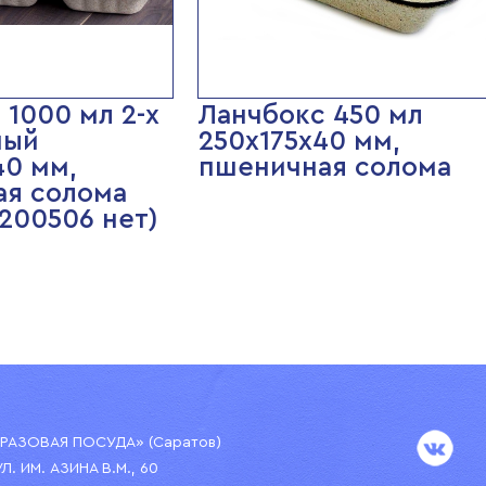
 1000 мл 2-х
Ланчбокс 450 мл
ный
250х175х40 мм,
40 мм,
пшеничная солома
ая солома
200506 нет)
АЗОВАЯ ПОСУДА» (Саратов)
УЛ. ИМ. АЗИНА В.М., 60