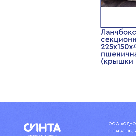
Ланчбокс
секцион
225х150х
пшеничн
(крышки 
ООО «ОДНОР
Г. САРАТОВ, 