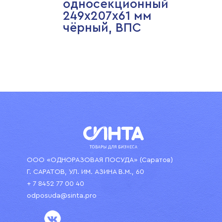
односекционный
249х207х61 мм
чёрный, ВПС
ООО «ОДНОРАЗОВАЯ ПОСУДА» (Саратов)
Г. САРАТОВ, УЛ. ИМ. АЗИНА В.М., 60
+ 7 8452 77 00 40
odposuda@sinta.pro