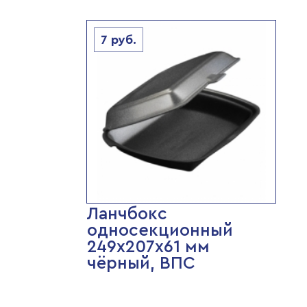
7
руб.
Ланчбокс
односекционный
249х207х61 мм
чёрный, ВПС