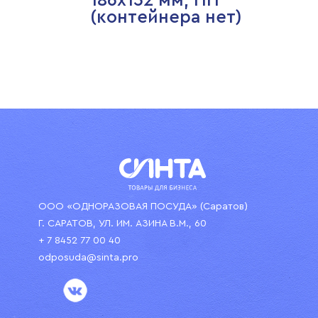
186х132 мм, ПП
(контейнера нет)
ООО «ОДНОРАЗОВАЯ ПОСУДА» (Саратов)
Г. САРАТОВ, УЛ. ИМ. АЗИНА В.М., 60
+ 7 8452 77 00 40
odposuda@sinta.pro