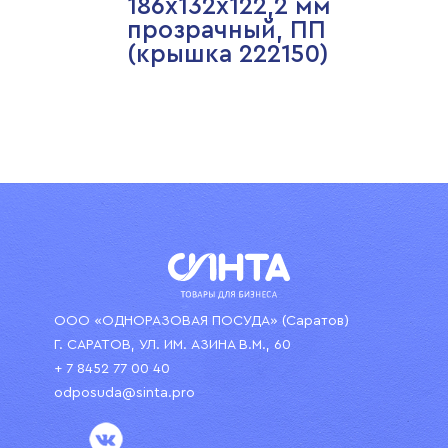
186х132х122,2 мм
прозрачный, ПП
(крышка 222150)
ООО «ОДНОРАЗОВАЯ ПОСУДА» (Саратов)
Г. САРАТОВ, УЛ. ИМ. АЗИНА В.М., 60
+ 7 8452 77 00 40
odposuda@sinta.pro