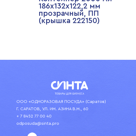
186х132х122,2 мм
прозрачный, ПП
(крышка 222150)
ООО «ОДНОРАЗОВАЯ ПОСУДА» (Саратов)
Г. САРАТОВ, УЛ. ИМ. АЗИНА В.М., 60
+ 7 8452 77 00 40
odposuda@sinta.pro