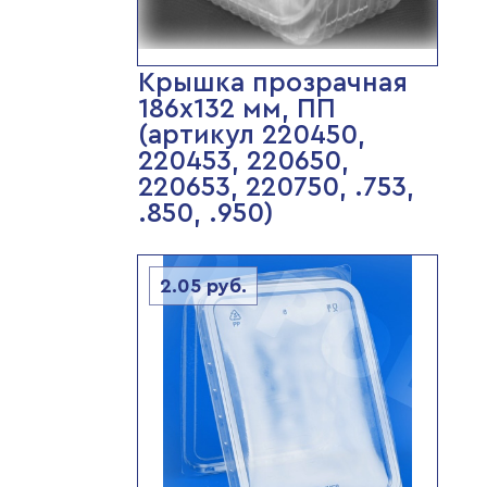
Крышка прозрачная
186х132 мм, ПП
(артикул 220450,
220453, 220650,
220653, 220750, .753,
.850, .950)
2.05
руб.