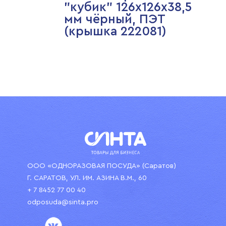
"кубик" 126х126х38,5
мм чёрный, ПЭТ
(крышка 222081)
ООО «ОДНОРАЗОВАЯ ПОСУДА» (Саратов)
Г. САРАТОВ, УЛ. ИМ. АЗИНА В.М., 60
+ 7 8452 77 00 40
odposuda@sinta.pro