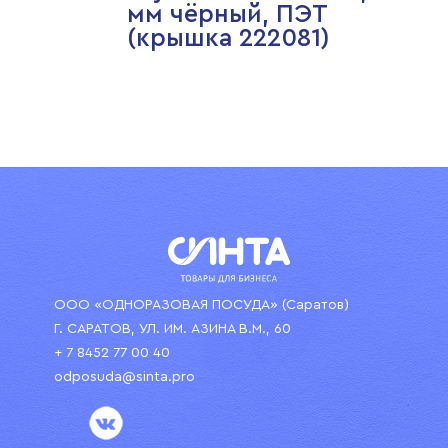
мм чёрный, ПЭТ
(крышка 222081)
ООО «ОДНОРАЗОВАЯ ПОСУДА» (Саратов)
Г. САРАТОВ, УЛ. ИМ. АЗИНА В.М., 60
+ 7 8452 77 00 40
odposuda@sinta.pro