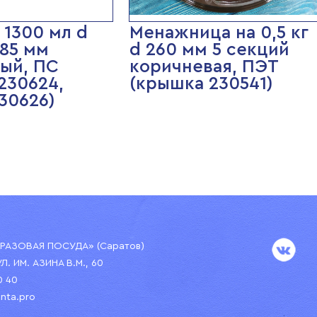
 1300 мл d
Менажница на 0,5 кг
 85 мм
d 260 мм 5 секций
ый, ПС
коричневая, ПЭТ
230624,
(крышка 230541)
230626)
АЗОВАЯ ПОСУДА» (Саратов)
УЛ. ИМ. АЗИНА В.М., 60
0 40
nta.pro