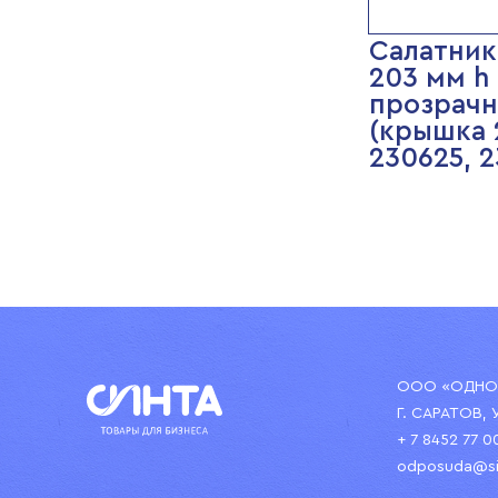
Салатник
203 мм h
прозрачн
(крышка 
230625, 
ООО «ОДНОР
Г. САРАТОВ, 
+ 7 8452 77 0
odposuda@si