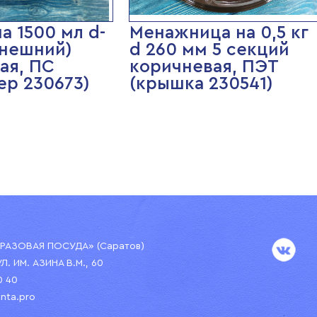
а 1500 мл d-
Менажница на 0,5 кг
внешний)
d 260 мм 5 секций
ая, ПС
коричневая, ПЭТ
ер 230673)
(крышка 230541)
АЗОВАЯ ПОСУДА» (Саратов)
УЛ. ИМ. АЗИНА В.М., 60
0 40
nta.pro