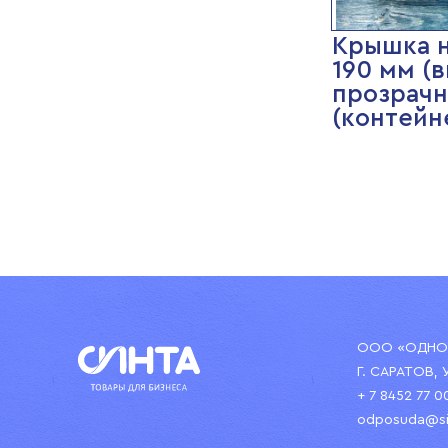
Крышка н
190 мм (
прозрачн
(контейн
ООО «ОДНОР
Г. САРАТОВ, 
+ 7 8452 77 0
odposuda@si