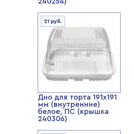
240254)
21
руб.
Дно для торта 191х191
мм (внутренние)
белое, ПС (крышка
240306)