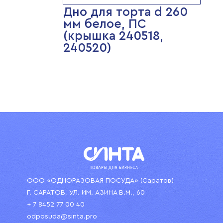
Дно для торта d 260
мм белое, ПС
(крышка 240518,
240520)
ООО «ОДНОРАЗОВАЯ ПОСУДА» (Саратов)
Г. САРАТОВ, УЛ. ИМ. АЗИНА В.М., 60
+ 7 8452 77 00 40
odposuda@sinta.pro