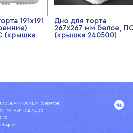
орта 191х191
Дно для торта
ренние)
267х267 мм белое, П
С (крышка
(крышка 240500)
АЗОВАЯ ПОСУДА» (Саратов)
УЛ. ИМ. АЗИНА В.М., 60
0 40
nta.pro