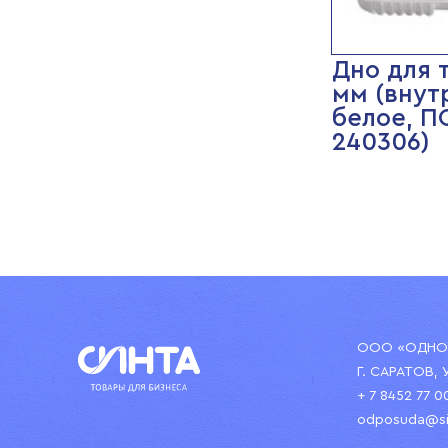
Дно для т
мм (внут
белое, П
240306)
ООО «ОДНОР
Г. САРАТОВ, 
+ 7 8452 77 0
odposuda@si