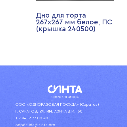
Дно для торта
267х267 мм белое, ПС
(крышка 240500)
ООО «ОДНОРАЗОВАЯ ПОСУДА» (Саратов)
Г. САРАТОВ, УЛ. ИМ. АЗИНА В.М., 60
+ 7 8452 77 00 40
odposuda@sinta.pro