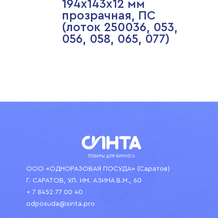
194х143х12 мм
прозрачная, ПС
(лоток 250036, 053,
056, 058, 065, 077)
ООО «ОДНОРАЗОВАЯ ПОСУДА» (Саратов)
Г. САРАТОВ, УЛ. ИМ. АЗИНА В.М., 60
+ 7 8452 77 00 40
odposuda@sinta.pro