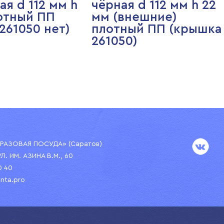
ая d 112 мм h
чёрная d 112 мм h 22
отный ПП
мм (внешние)
261050 нет)
плотный ПП (крышка
261050)
АЗОВАЯ ПОСУДА» (Саратов)
УЛ. ИМ. АЗИНА В.М., 60
0 40
nta.pro