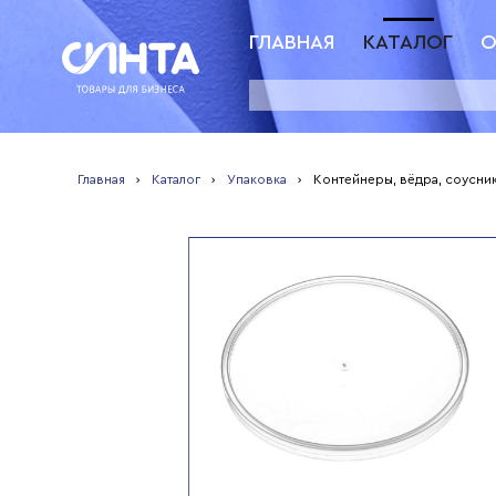
ГЛАВНАЯ
КАТАЛОГ
О
Наши новинки
только для подписчиков
Будь в курсе наших новостей и акций!
Главная
›
Каталог
›
Упаковка
›
Контейнеры, вёдра, соусник
Подписаться