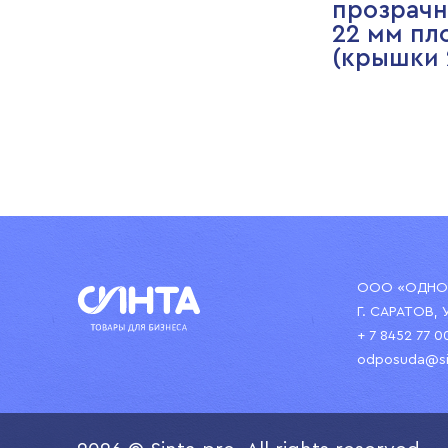
прозрачн
22 мм пл
(крышки 
ООО «ОДНОР
Г. САРАТОВ, 
+ 7 8452 77 0
odposuda@si