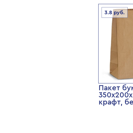
3.8
руб.
Пакет б
350х200х
крафт, б