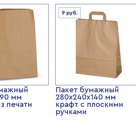
9
руб.
умажный
Пакет бумажный
90 мм
280х240х140 мм
ез печати
крафт с плоскими
ручками