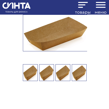
товары
меню