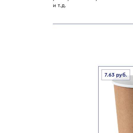
и т.д.
7.63
руб.