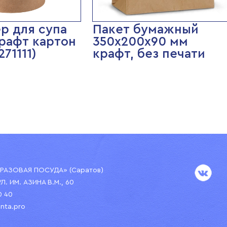
р для супа
Пакет бумажный
крафт картон
350х200х90 мм
71111)
крафт, без печати
АЗОВАЯ ПОСУДА» (Саратов)
УЛ. ИМ. АЗИНА В.М., 60
0 40
nta.pro