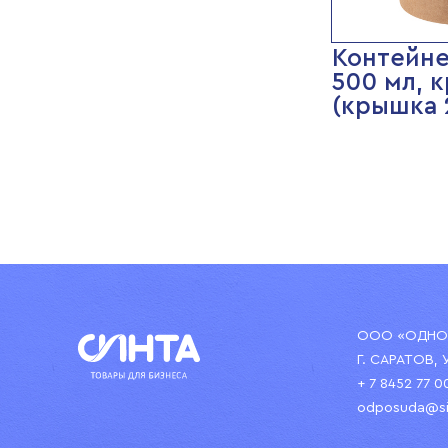
Контейне
500 мл, 
(крышка 2
ООО «ОДНОР
Г. САРАТОВ, 
+ 7 8452 77 0
odposuda@si