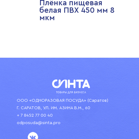
Плёнка пищевая
белая ПВХ 450 мм 8
мкм
ООО «ОДНОРАЗОВАЯ ПОСУДА» (Саратов)
Г. САРАТОВ, УЛ. ИМ. АЗИНА В.М., 60
+ 7 8452 77 00 40
odposuda@sinta.pro