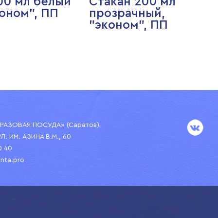
00 мл белый
Стакан 200 мл
оном", ПП
прозрачный,
"эконом", ПП
АЗОВАЯ ПОСУДА» (Саратов)
УЛ. ИМ. АЗИНА В.М., 60
0 40
nta.pro