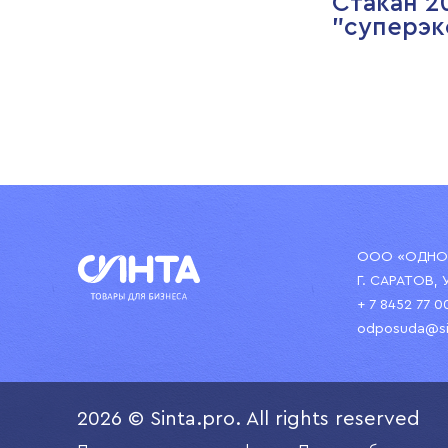
Стакан 2
"суперэк
ООО «ОДНОР
Г. САРАТОВ, 
+ 7 8452 77 0
odposuda@si
2026 © Sinta.pro. All rights reserved