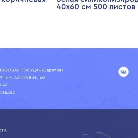
40х60 см 500 листов
АЗОВАЯ ПОСУДА» (Саратов)
УЛ. ИМ. АЗИНА В.М., 60
0 40
nta.pro
сти.