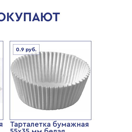
ПОКУПАЮТ
0.9
руб.
я
Тарталетка бумажная
.
55х35 мм белая