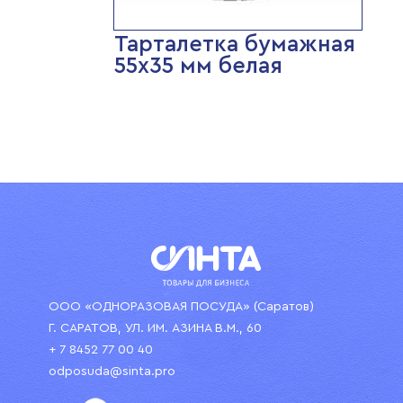
Тарталетка бумажная
55х35 мм белая
ООО «ОДНОРАЗОВАЯ ПОСУДА» (Саратов)
Г. САРАТОВ, УЛ. ИМ. АЗИНА В.М., 60
+ 7 8452 77 00 40
odposuda@sinta.pro