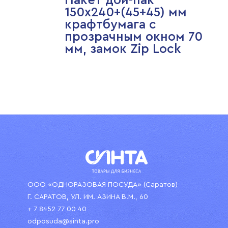
Пакет дой-пак
150х240+(45+45) мм
крафтбумага с
прозрачным окном 70
мм, замок Zip Lock
ООО «ОДНОРАЗОВАЯ ПОСУДА» (Саратов)
Г. САРАТОВ, УЛ. ИМ. АЗИНА В.М., 60
+ 7 8452 77 00 40
odposuda@sinta.pro