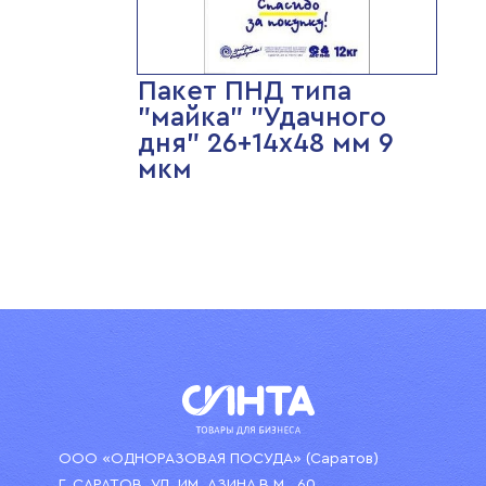
Пакет ПНД типа
"майка" "Удачного
дня" 26+14х48 мм 9
мкм
ООО «ОДНОРАЗОВАЯ ПОСУДА» (Саратов)
Г. САРАТОВ, УЛ. ИМ. АЗИНА В.М., 60