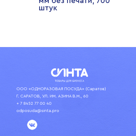
мм без печати, 700
штук
ООО «ОДНОРАЗОВАЯ ПОСУДА» (Саратов)
Г. САРАТОВ, УЛ. ИМ. АЗИНА В.М., 60
+ 7 8452 77 00 40
odposuda@sinta.pro