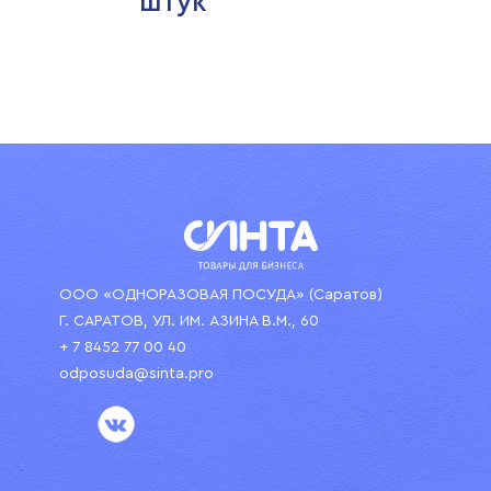
штук
ООО «ОДНОРАЗОВАЯ ПОСУДА» (Саратов)
Г. САРАТОВ, УЛ. ИМ. АЗИНА В.М., 60
+ 7 8452 77 00 40
odposuda@sinta.pro