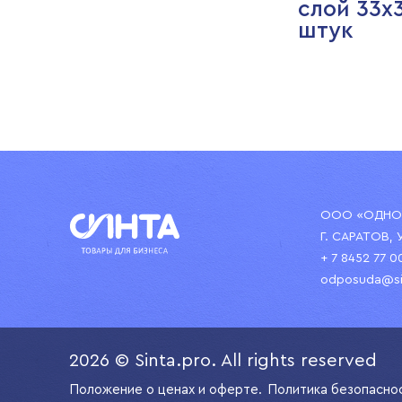
слой 33х
штук
ООО «ОДНОР
Г. САРАТОВ, 
+ 7 8452 77 0
odposuda@si
2026 © Sinta.pro. All rights reserved
Положение о ценах и оферте.
Политика безопасно