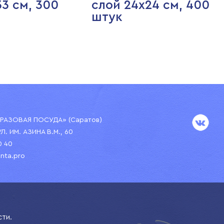
33 см, 300
слой 24х24 см, 400
штук
АЗОВАЯ ПОСУДА» (Саратов)
УЛ. ИМ. АЗИНА В.М., 60
0 40
nta.pro
сти.