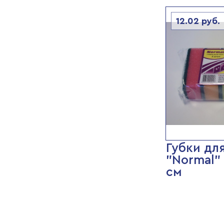
12.02
руб.
Губки дл
"Normal" 
см