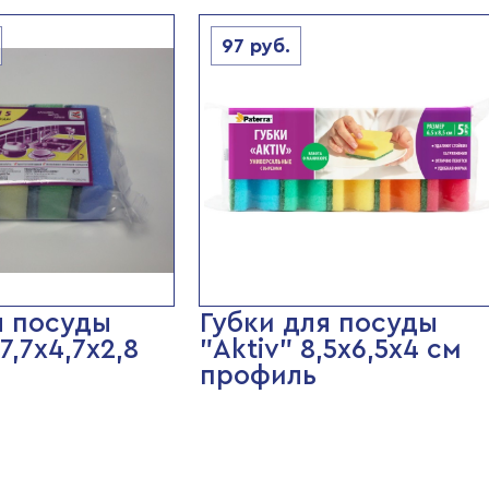
97
руб.
я посуды
Губки для посуды
7,7х4,7х2,8
"Aktiv" 8,5х6,5х4 см
профиль