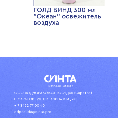
ГОЛД ВИНД 300 мл
"Океан" освежитель
воздуха
ООО «ОДНОРАЗОВАЯ ПОСУДА» (Саратов)
Г. САРАТОВ, УЛ. ИМ. АЗИНА В.М., 60
+ 7 8452 77 00 40
odposuda@sinta.pro