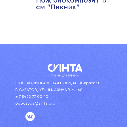
Нож биокомпозит 17
см "Пикник"
ООО «ОДНОРАЗОВАЯ ПОСУДА» (Саратов)
Г. САРАТОВ, УЛ. ИМ. АЗИНА В.М., 60
+ 7 8452 77 00 40
odposuda@sinta.pro