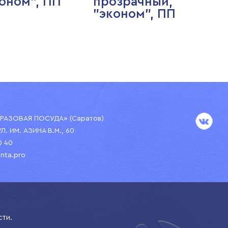
оном", ПП
прозрачный,
"эконом", ПП
АЗОВАЯ ПОСУДА» (Саратов)
УЛ. ИМ. АЗИНА В.М., 60
0 40
nta.pro
сти.