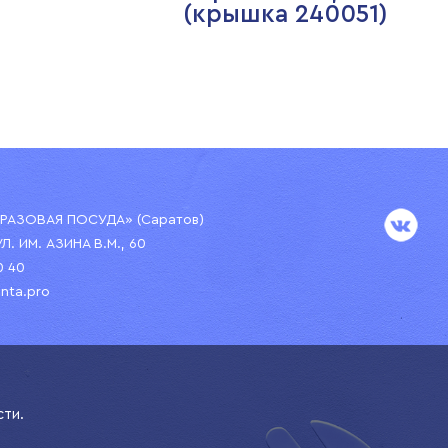
(крышка 240051)
АЗОВАЯ ПОСУДА» (Саратов)
УЛ. ИМ. АЗИНА В.М., 60
0 40
nta.pro
сти.