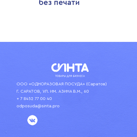
без печати
ООО «ОДНОРАЗОВАЯ ПОСУДА» (Саратов)
Г. САРАТОВ, УЛ. ИМ. АЗИНА В.М., 60
+ 7 8452 77 00 40
odposuda@sinta.pro