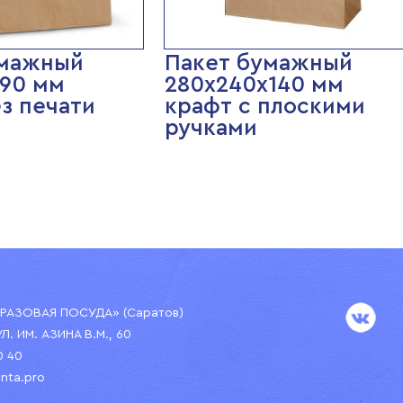
умажный
Пакет бумажный
90 мм
280х240х140 мм
ез печати
крафт с плоскими
ручками
АЗОВАЯ ПОСУДА» (Саратов)
УЛ. ИМ. АЗИНА В.М., 60
0 40
nta.pro