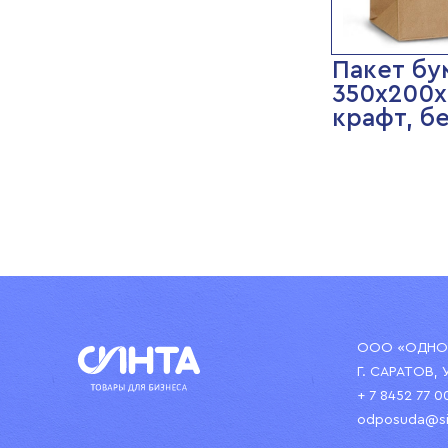
Пакет б
350х200х
крафт, б
ООО «ОДНОР
Г. САРАТОВ, 
+ 7 8452 77 0
odposuda@si