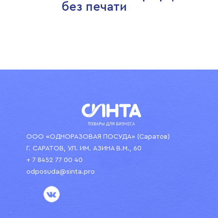
без печати
ООО «ОДНОРАЗОВАЯ ПОСУДА» (Саратов)
Г. САРАТОВ, УЛ. ИМ. АЗИНА В.М., 60
+ 7 8452 77 00 40
odposuda@sinta.pro